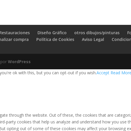
Restauraciones
Diseño Gráfico
otros dibujos/pinturas
F
nalizar compra
Política de Cookies
Aviso Legal
Condicio
 por
WordPress
u're ok with this, but you can opt-out if you wish.
Accept
Read Mor
ate through the website. Out of these, the cookies that are categori
third-party cookies that help us analyze and understand how you use th
 But opting out of some of these cookies may affect your browsing ex