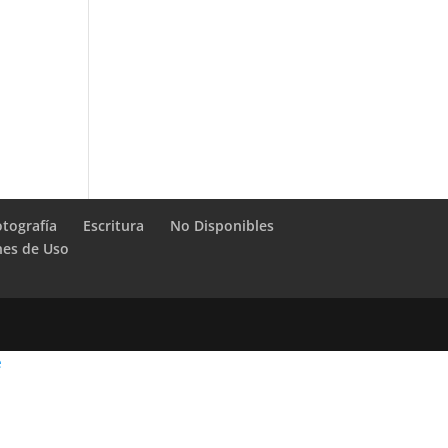
otografía
Escritura
No Disponibles
nes de Uso
e