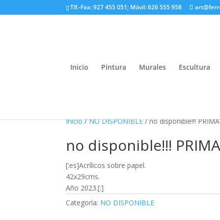
Tlf.-Fax: 927 455 051; Móvil: 626 555 958
art@fer
Inicio
Pintura
Murales
Escultura
Inicio
/
NO DISPONIBLE
/ no disponible!!! PR
no disponible!!! PR
[:es]Acrílicos sobre papel.
42x29cms.
Año 2023.[:]
Categoría:
NO DISPONIBLE