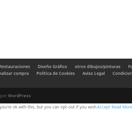
Restauraciones
Diseño Gráfico
otros dibujos/pinturas
F
nalizar compra
Política de Cookies
Aviso Legal
Condicio
 por
WordPress
u're ok with this, but you can opt-out if you wish.
Accept
Read Mor