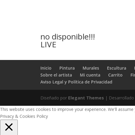
no disponible!!!
LIVE
Inicio
Pintura
Murales
Escultura
Sobre el artista
Mi cuenta
Carrito
Fi
Aviso Legal y Política de Privacidad
Diseñado por
Elegant Themes
| Desarrollado
This website uses cookies to improve your experience. We'll assume yo
Privacy & Cookies Policy