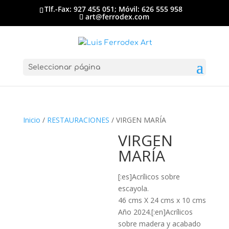
Tlf.-Fax: 927 455 051; Móvil: 626 555 958
art@ferrodex.com
Seleccionar página
Inicio
/
RESTAURACIONES
/ VIRGEN MARÍA
VIRGEN
MARÍA
[:es]Acrílicos sobre
escayola.
46 cms X 24 cms x 10 cms
Año 2024.[:en]Acrílicos
sobre madera y acabado