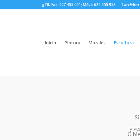
Tlf.-Fax: 927 455 051; Móvil: 626 555 958
art@fer
Inicio
Pintura
Murales
Escultura
Si
y ve
O bie