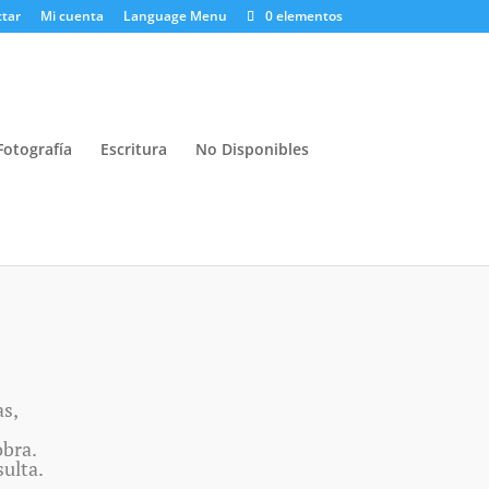
tar
Mi cuenta
Language Menu
0 elementos
Fotografía
Escritura
No Disponibles
as,
obra.
ulta.