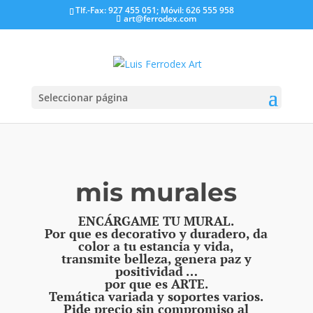
Tlf.-Fax: 927 455 051; Móvil: 626 555 958
art@ferrodex.com
Seleccionar página
mis murales
ENCÁRGAME TU MURAL.
Por que es decorativo y duradero, da
color a tu estancia y vida,
transmite belleza, genera paz y
positividad …
por que es ARTE.
Temática variada y soportes varios.
Pide precio sin compromiso al