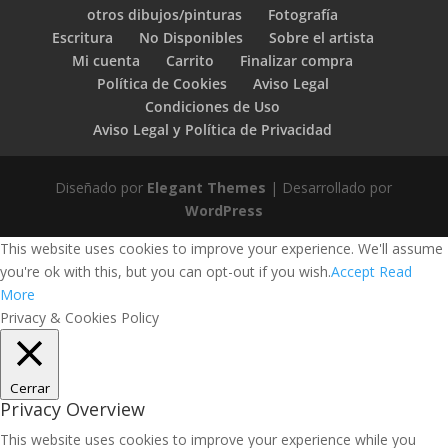
otros dibujos/pinturas
Fotografía
Escritura
No Disponibles
Sobre el artista
Mi cuenta
Carrito
Finalizar compra
Política de Cookies
Aviso Legal
Condiciones de Uso
Aviso Legal y Política de Privacidad
Diseñado por
Elegant Themes
| Desarrollado por
WordPress
This website uses cookies to improve your experience. We'll assume
you're ok with this, but you can opt-out if you wish.
Accept
Read
More
Privacy & Cookies Policy
Cerrar
Privacy Overview
This website uses cookies to improve your experience while you