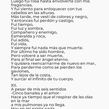
Luego fui rosa hasta envolverte con mis
fragancias,
Y fui viento para enloquecer con tus
cabellos en las alturas.
Más tarde, me vestí de colores y negro,
Y entonces fui perdón y castigo,
Fui tiempo,
Fui luz y sombra,
Compañero y enemigo,
Esmeralda y roca,
Fui adiós,
Fui vida,
Y siempre fui nada más que muerte.
Por último he sido hombre,
Pero volveré a ser muerte,
Para al final ser ángel eterno.
Y quisiera reencarnarme de nuevo en mar,
Para perderme como se pierden los
gaviones,
Tan lejos de la costa,
Y surcar el infinito de tu cuerpo.
XII.
A pesar de mis seis sentidos
-Cinco banales y el amor-
Hace ya tiempo que el respirar de las olas
en la mar
a mis pulmones ya no llega.
Hoy en mí existe nada.