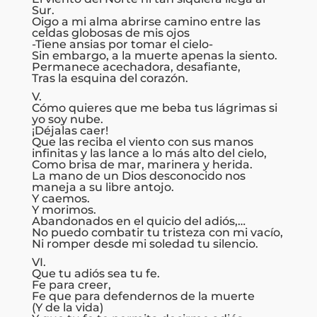
Sur.
Oigo a mi alma abrirse camino entre las
celdas globosas de mis ojos
-Tiene ansias por tomar el cielo-
Sin embargo, a la muerte apenas la siento.
Permanece acechadora, desafiante,
Tras la esquina del corazón.
V.
Cómo quieres que me beba tus lágrimas si
yo soy nube.
¡Déjalas caer!
Que las reciba el viento con sus manos
infinitas y las lance a lo más alto del cielo,
Como brisa de mar, marinera y herida.
La mano de un Dios desconocido nos
maneja a su libre antojo.
Y caemos.
Y morimos.
Abandonados en el quicio del adiós,…
No puedo combatir tu tristeza con mi vacío,
Ni romper desde mi soledad tu silencio.
VI.
Que tu adiós sea tu fe.
Fe para creer,
Fe que para defendernos de la muerte
(Y de la vida)