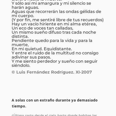
Y sólo así mi amargura y mi silencio se
harán aguas.
Aguas que recorrerán las ondas gélidas de
mi cuerpo.
(Y por fin, me sentiré libre de tus recuerdos)
Hay un vacío hiriente en mi alma etérea,
Un eco de voces tan calladas,
Un mismo sueño difuso tras cada noche
distinta.
Pendiente quedo para la vida y para la
muerte,
En mi quietud. Equidistante.
Y entre el ruido de la multitud no consigo
adivinar sus pasos.
Y me siento perdedor y sueño con seguir
siéndolo.
© Luis Fernández Rodríguez. XI-2007
A solas con un extraño durante ya demasiado
tiempo.
(Última carta desde el cielo hasta donde habitan las