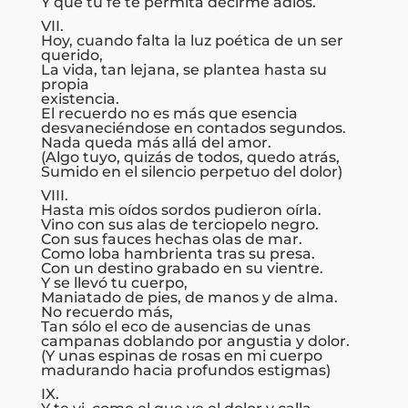
Y que tu fe te permita decirme adiós.
VII.
Hoy, cuando falta la luz poética de un ser
querido,
La vida, tan lejana, se plantea hasta su
propia
existencia.
El recuerdo no es más que esencia
desvaneciéndose en contados segundos.
Nada queda más allá del amor.
(Algo tuyo, quizás de todos, quedo atrás,
Sumido en el silencio perpetuo del dolor)
VIII.
Hasta mis oídos sordos pudieron oírla.
Vino con sus alas de terciopelo negro.
Con sus fauces hechas olas de mar.
Como loba hambrienta tras su presa.
Con un destino grabado en su vientre.
Y se llevó tu cuerpo,
Maniatado de pies, de manos y de alma.
No recuerdo más,
Tan sólo el eco de ausencias de unas
campanas doblando por angustia y dolor.
(Y unas espinas de rosas en mi cuerpo
madurando hacia profundos estigmas)
IX.