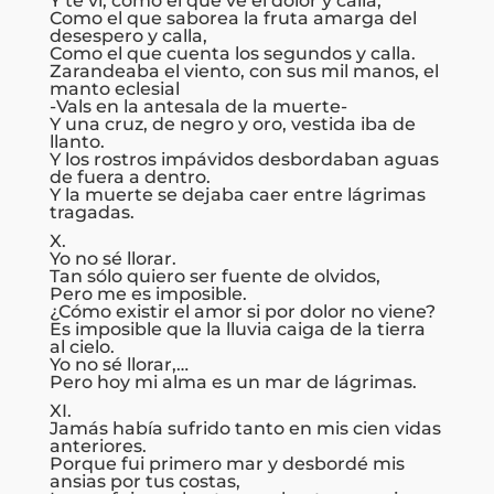
Y te vi, como el que ve el dolor y calla,
Como el que saborea la fruta amarga del
desespero y calla,
Como el que cuenta los segundos y calla.
Zarandeaba el viento, con sus mil manos, el
manto eclesial
-Vals en la antesala de la muerte-
Y una cruz, de negro y oro, vestida iba de
llanto.
Y los rostros impávidos desbordaban aguas
de fuera a dentro.
Y la muerte se dejaba caer entre lágrimas
tragadas.
X.
Yo no sé llorar.
Tan sólo quiero ser fuente de olvidos,
Pero me es imposible.
¿Cómo existir el amor si por dolor no viene?
Es imposible que la lluvia caiga de la tierra
al cielo.
Yo no sé llorar,…
Pero hoy mi alma es un mar de lágrimas.
XI.
Jamás había sufrido tanto en mis cien vidas
anteriores.
Porque fui primero mar y desbordé mis
ansias por tus costas,