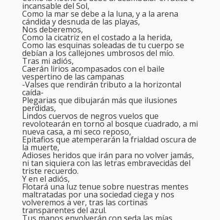
incansable del Sol,
Como la mar se debe a la luna, y a la arena
cándida y desnuda de las playas,
Nos deberemos,
Como la cicatriz en el costado a la herida,
Como las esquinas soleadas de tu cuerpo se
debían a los callejones umbrosos del mío.
Tras mi adiós,
Caerán lirios acompasados con el baile
vespertino de las campanas
-Valses que rendirán tributo a la horizontal
caída-
Plegarias que dibujarán más que ilusiones
perdidas,
Lindos cuervos de negros vuelos que
revolotearán en torno al bosque cuadrado, a mi
nueva casa, a mi seco reposo,
Epitafios que atemperarán la frialdad oscura de
la muerte,
Adioses heridos que irán para no volver jamás,
ni tan siquiera con las letras embravecidas del
triste recuerdo.
Y en el adiós,
Flotará una luz tenue sobre nuestras mentes
maltratadas por una sociedad ciega y nos
volveremos a ver, tras las cortinas
transparentes del azul.
Tus manos envolverán con seda las mías