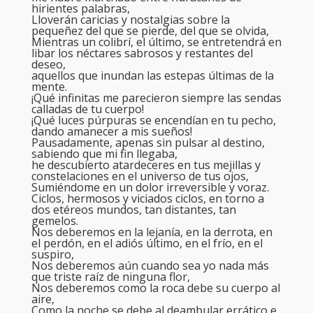
hirientes palabras,
Lloverán caricias y nostalgias sobre la
pequeñez del que se pierde, del que se olvida,
Mientras un colibrí, el último, se entretendrá en
libar los néctares sabrosos y restantes del
deseo,
aquellos que inundan las estepas últimas de la
mente.
¡Qué infinitas me parecieron siempre las sendas
calladas de tu cuerpo!
¡Qué luces púrpuras se encendían en tu pecho,
dando amanecer a mis sueños!
Pausadamente, apenas sin pulsar al destino,
sabiendo que mi fin llegaba,
he descubierto atardeceres en tus mejillas y
constelaciones en el universo de tus ojos,
Sumiéndome en un dolor irreversible y voraz.
Ciclos, hermosos y viciados ciclos, en torno a
dos etéreos mundos, tan distantes, tan
gemelos.
Nos deberemos en la lejanía, en la derrota, en
el perdón, en el adiós último, en el frío, en el
suspiro,
Nos deberemos aún cuando sea yo nada más
que triste raíz de ninguna flor,
Nos deberemos como la roca debe su cuerpo al
aire,
Como la noche se debe al deambular errático e