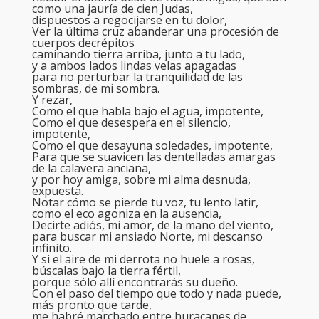
como una jauría de cien Judas,
dispuestos a regocijarse en tu dolor,
Ver la última cruz abanderar una procesión de
cuerpos decrépitos
caminando tierra arriba, junto a tu lado,
y a ambos lados lindas velas apagadas
para no perturbar la tranquilidad de las
sombras, de mi sombra.
Y rezar,
Como el que habla bajo el agua, impotente,
Como el que desespera en el silencio,
impotente,
Como el que desayuna soledades, impotente,
Para que se suavicen las dentelladas amargas
de la calavera anciana,
y por hoy amiga, sobre mi alma desnuda,
expuesta.
Notar cómo se pierde tu voz, tu lento latir,
como el eco agoniza en la ausencia,
Decirte adiós, mi amor, de la mano del viento,
para buscar mi ansiado Norte, mi descanso
infinito.
Y si el aire de mi derrota no huele a rosas,
búscalas bajo la tierra fértil,
porque sólo allí encontrarás su dueño.
Con el paso del tiempo que todo y nada puede,
más pronto que tarde,
me habré marchado entre huracanes de