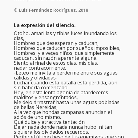
© Luis Fernández Rodríguez. 2018
La expresión del silencio.
Otoño, amarillas y tibias luces inundando los
días,
Hombres que desesperan y caducan,
Hombres que caducan por sueños imposibles,
Hombres, y a veces niños, que simplemente
caducan, sin razón aparente alguna.
Siento al final de estos días, mis días,
nadar contracorriente,
-Leteo me invita a perderme entre sus aguas
cálidas y olvidadas-
Luchar cuando esta batalla está perdida, aún
sin haberla comenzado.
Hoy, en esta lenta agonía de atardeceres
malditos y ensangrentados,
Me dejo arrastrar hasta unas aguas pobladas
de bellas Nereidas,
A la vez que hondas campanas anuncian el
adiós de uno mismo.
Qué dulce y atractiva tentación:
Dejar nada donde nada nunca hubo, ni tan
siquiera los olvidados recuerdos.
Recibir el último beso de tus enemigos, que son