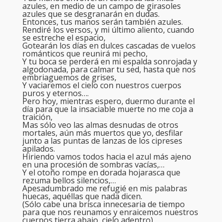
azules, en medio de un campo de girasoles
azules que se desgranarán en dudas.
Entonces, tus manos serán también azules.
Rendiré los versos, y mi último aliento, cuando
se estreche el espacio,
Gotearán los días en dulces cascadas de vuelos
románticos que reunirá mi pecho,
Y tu boca se perderá en mi espalda sonrojada y
algodonada, para calmar tu sed, hasta que nos
embriaguemos de grises,
Y vaciaremos el cielo con nuestros cuerpos
puros y eternos….
Pero hoy, mientras espero, duermo durante el
día para que la insaciable muerte no me coja a
traición,
Mas sólo veo las almas desnudas de otros
mortales, aún más muertos que yo, desfilar
junto a las puntas de lanzas de los cipreses
apilados.
Hiriendo vamos todos hacia el azul más ajeno
en una procesión de sombras vacías,…
Y el otoño rompe en dorada hojarasca que
rezuma bellos silencios,…
Apesadumbrado me refugié en mis palabras
huecas, aquéllas que nada dicen.
(Sólo cabe una brisca innecesaria de tiempo
para que nos reunamos y enraicemos nuestros
cuerpos tierra abajo, cielo adentro)