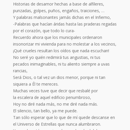
Historias de desamor hechas a base de alfileres,
punzadas, golpes, puños, engaños, traiciones, …
Y palabras malsonantes jamás dichas en el Infierno,
-Palabras que hacían áridas hasta las praderas regadas
por el corazón, que todo lo cura-
Recuerdo ahora que los municipales ordenaron
insonorizar mi vivienda para no molestar a los vecinos,
¡Qué crueles resultan los oídos que nada escuchan!
No seré yo quién redimirá tus angustias, ni tus
pecados inimaginables, ni tu aliento siempre a uvas
rancias,
Será Dios, o tal vez un dios menor, porque ni tan
siquiera a Él te mereces.
Muchas veces tuve que decir que resbalé por
la escalera de aquel edificio penumbroso,
Hoy no diré nada más, no me diré nada más.
El silencio, tan bello, ya me puede.
Tan sólo esperar que lo que de mí quede descanse en
el Universo de Estrellas que nunca alumbraron.