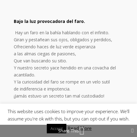
Bajo la luz provocadora del faro.
Hay un faro en la bahía hablando con el infinito.
Giran y pestañean sus ojos, obligados y perdidos,
Ofreciendo haces de luz verde esperanza
a las almas ciegas de pasiones,
Que van buscando su sitio.
Y nuestro secreto yace hendido en una covacha del
acantilado.
Y la curiosidad del faro se rompe en un velo sutil
de indiferencia e impotencia.
¡Jamás estuvo un secreto tan mal custodiado!
© Luis Fernández Rodríguez. XII-2009
This website uses cookies to improve your experience. We'll
assume you're ok with this, but you can opt-out if you wish.
El atardecer de tus mejillas.
Read More
Accept
Share This
Vasto oficio tengo con leer las cicatrices de tu corazón