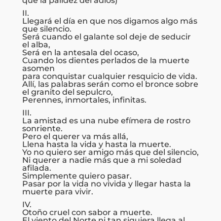
que la palidez del adiós)
II.
Llegará el día en que nos digamos algo más
que silencio.
Será cuando el galante sol deje de seducir
el alba,
Será en la antesala del ocaso,
Cuando los dientes perlados de la muerte
asomen
para conquistar cualquier resquicio de vida.
Allí, las palabras serán como el bronce sobre
el granito del sepulcro,
Perennes, inmortales, infinitas.
III.
La amistad es una nube efímera de rostro
sonriente.
Pero el querer va más allá,
Llena hasta la vida y hasta la muerte.
Yo no quiero ser amigo más que del silencio,
Ni querer a nadie más que a mi soledad
afilada.
Simplemente quiero pasar.
Pasar por la vida no vivida y llegar hasta la
muerte para vivir.
IV.
Otoño cruel con sabor a muerte.
El viento del Norte ni tan siquiera llega al