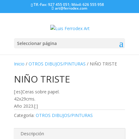
Tlf.-Fax: 927 455 051; Móvil: 626 555 958
art@ferrodex.com
Seleccionar página
Inicio
/
OTROS DIBUJOS/PINTURAS
/ NIÑO TRISTE
NIÑO TRISTE
[:es]Ceras sobre papel.
42x29cms.
Año 2023.[:]
Categoría:
OTROS DIBUJOS/PINTURAS
Descripción