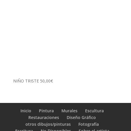
NIÑO TRISTE
50,00
€
Inicio
Pintura
Murales
Escultura
Restauraciones
Diseño Gráfico
otros dibujos/pinturas
Fotografía
Escritura
No Disponibles
Sobre el artista