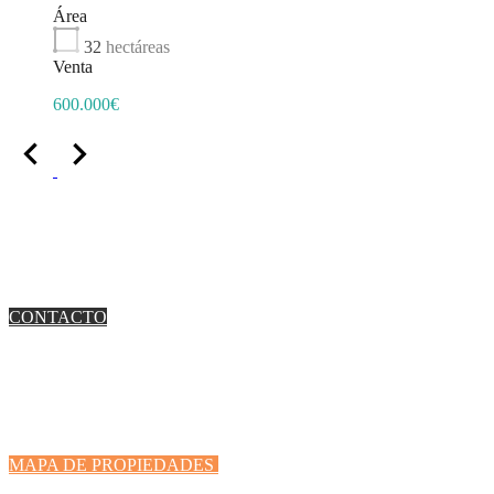
Área
32
hectáreas
Venta
600.000€
¿NECESITAS ALGO MÁS?
Contáctanos y te asesoraremos de la mejor manera
posible
CONTACTO
COMPRAR O VENDER SU FINCA RÚSTICA
¿Busca comprar una propiedad nueva o vender una
suya? ¡Nosotros se lo ponemos fácil!
MAPA DE PROPIEDADES
GEOLOCALIZACIÓN