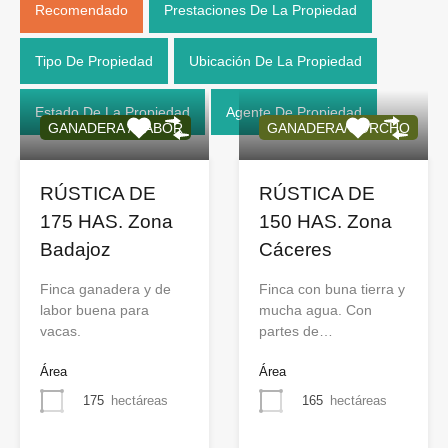
Recomendado
Prestaciones De La Propiedad
Tipo De Propiedad
Ubicación De La Propiedad
Estado De La Propiedad
Agente De Propiedad
GANADERA / LABOR
GANADERA/CORCHO
RÚSTICA DE
RÚSTICA DE
175 HAS. Zona
150 HAS. Zona
Badajoz
Cáceres
Finca ganadera y de
Finca con buna tierra y
labor buena para
mucha agua. Con
vacas.
partes de…
Área
Área
175
hectáreas
165
hectáreas