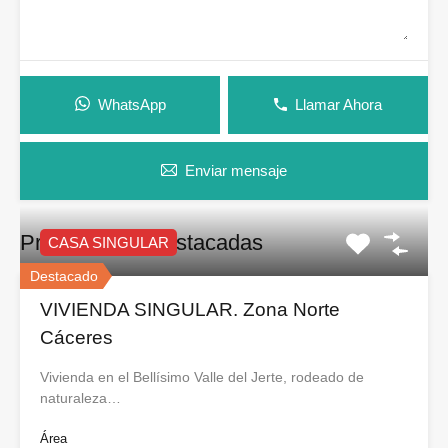
WhatsApp
Llamar Ahora
Enviar mensaje
Propiedades Destacadas
CASA SINGULAR
Destacado
VIVIENDA SINGULAR. Zona Norte
Cáceres
Vivienda en el Bellísimo Valle del Jerte, rodeado de
naturaleza…
Área