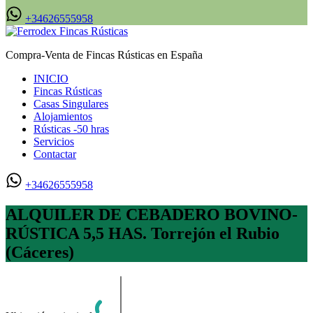
+34626555958
Compra-Venta de Fincas Rústicas en España
INICIO
Fincas Rústicas
Casas Singulares
Alojamientos
Rústicas -50 hras
Servicios
Contactar
+34626555958
ALQUILER DE CEBADERO BOVINO-
RÚSTICA 5,5 HAS. Torrejón el Rubio
(Cáceres)