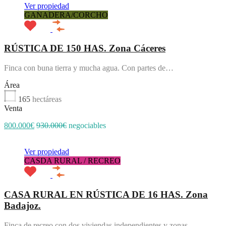
Ver propiedad
GANADERA/CORCHO
RÚSTICA DE 150 HAS. Zona Cáceres
Finca con buna tierra y mucha agua. Con partes de…
Área
165
hectáreas
Venta
800.000€
930.000€
negociables
Ver propiedad
CASDA RURAL / RECREO
CASA RURAL EN RÚSTICA DE 16 HAS. Zona
Badajoz.
Finca de recreo con dos viviendas independientes y zonas…