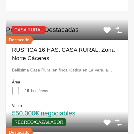
Propiedades Destacadas
CASA RURAL
Destacado
RÚSTICA 16 HAS. CASA RURAL. Zona
Norte Cáceres
Bellísima Casa Rural en finca rústica en La Vera, a…
Área
16
hectáreas
Venta
550.000€ negociables
RECREO/CAZA/LABOR
Destacado