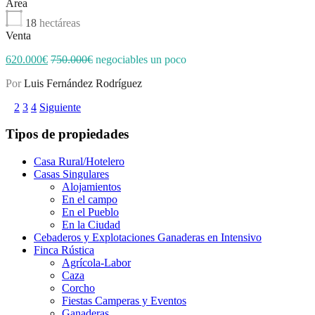
Área
18
hectáreas
Venta
620.000€
750.000€
negociables un poco
Por
Luis Fernández Rodríguez
1
2
3
4
Siguiente
Tipos de propiedades
Casa Rural/Hotelero
Casas Singulares
Alojamientos
En el campo
En el Pueblo
En la Ciudad
Cebaderos y Explotaciones Ganaderas en Intensivo
Finca Rústica
Agrícola-Labor
Caza
Corcho
Fiestas Camperas y Eventos
Ganaderas