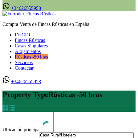
+34626555958
Compra-Venta de Fincas Rústicas en España
INICIO
Fincas Rústicas
Casas Singulares
Alojamientos
Rústicas -50 hras
Servicios
Contactar
+34626555958
Property Type
Rústicas -50 hras
Ubicación principal