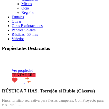
Mixtas
Ocio
Regadío
Frutales
Olivar
Otras Explotaciones
Paneles Solares
Rústicas -50 hras
Viñedos
Propiedades Destacadas
Destacado
Ver propiedad
TENTADERO
RÚSTICA 7 HAS. Torrejón el Rubio (Cáceres)
Finca turístico-recreativa para fiestas camperas. Con Proyecto para
casa rural.…