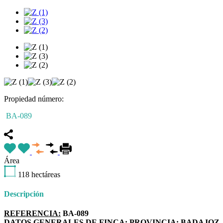
Propiedad número:
BA-089
Área
118
hectáreas
Descripción
REFERENCIA:
BA-089
DATOS GENERALES DE FINCA:
PROVINCIA: BADAJOZ.