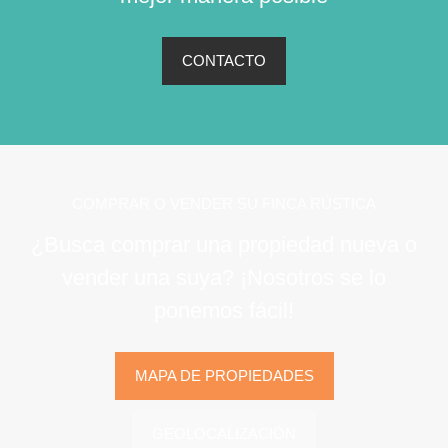
CONTACTO
COMPRAR O VENDER SU FINCA RÚSTICA
¿Busca comprar una propiedad nueva o
vender una suya? ¡Nosotros se lo
ponemos fácil!
MAPA DE PROPIEDADES
GEOLOCALIZACIÓN