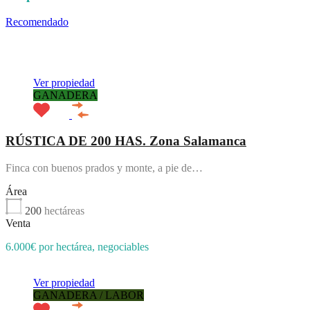
Recomendado
Prestaciones de la propiedad
Tipo de
propiedad
Ubicación de la propiedad
Estado de la propiedad
Agente
de Propiedad
Ver propiedad
GANADERA
RÚSTICA DE 200 HAS. Zona Salamanca
Finca con buenos prados y monte, a pie de…
Área
200
hectáreas
Venta
6.000€ por hectárea, negociables
Ver propiedad
GANADERA / LABOR