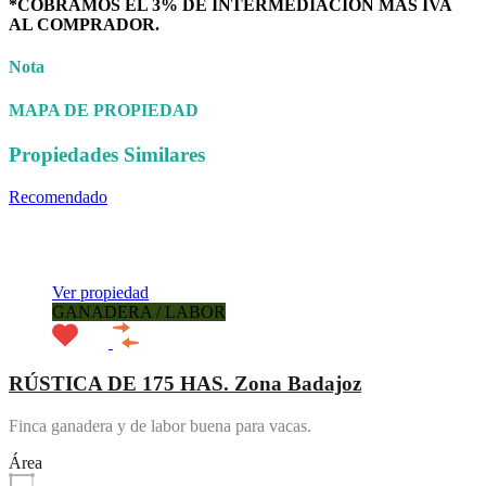
*COBRAMOS EL 3% DE INTERMEDIACIÓN MÁS IVA
AL COMPRADOR.
Nota
MAPA DE PROPIEDAD
Propiedades Similares
Recomendado
Prestaciones de la propiedad
Tipo de
propiedad
Ubicación de la propiedad
Estado de la propiedad
Agente
de Propiedad
Ver propiedad
GANADERA / LABOR
RÚSTICA DE 175 HAS. Zona Badajoz
Finca ganadera y de labor buena para vacas.
Área