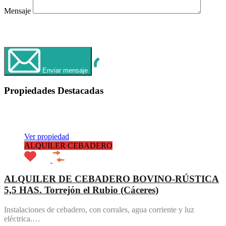
Mensaje
WhatsApp
Llamar Ahora
Enviar mensaje
Propiedades Destacadas
Destacado
Ver propiedad
ALQUILER CEBADERO
ALQUILER DE CEBADERO BOVINO-RÚSTICA
5,5 HAS. Torrejón el Rubio (Cáceres)
Instalaciones de cebadero, con corrales, agua corriente y luz
eléctrica.…